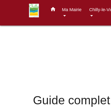
home
Ma Mairie
Chilly-le-V
Guide complet