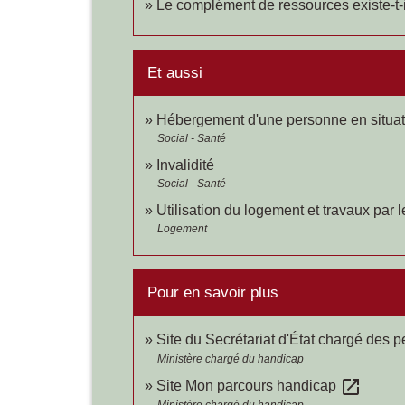
Le complément de ressources existe-t-i
Et aussi
Hébergement d'une personne en situat
Social - Santé
Invalidité
Social - Santé
Utilisation du logement et travaux par l
Logement
Pour en savoir plus
Site du Secrétariat d'État chargé des
Ministère chargé du handicap
open_in_new
Site Mon parcours handicap
Ministère chargé du handicap