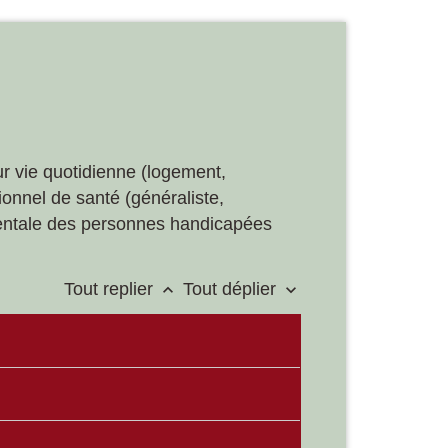
ur vie quotidienne (logement,
sionnel de santé (généraliste,
ementale des personnes handicapées
Tout replier
Tout déplier
keyboard_arrow_up
keyboard_arrow_down