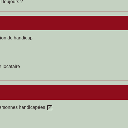
l toujours ?
ion de handicap
e locataire
open_in_new
 personnes handicapées