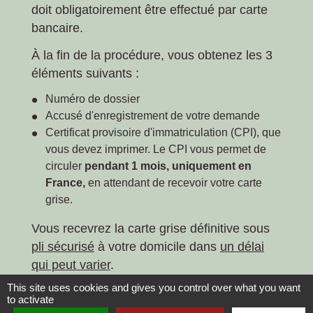
doit obligatoirement être effectué par carte
bancaire.
À la fin de la procédure, vous obtenez les 3
éléments suivants :
Numéro de dossier
Accusé d'enregistrement de votre demande
Certificat provisoire d'immatriculation (CPI), que
vous devez imprimer. Le CPI vous permet de
circuler
pendant 1 mois, uniquement en
France,
en attendant de recevoir votre carte
grise.
Vous recevrez la carte grise définitive sous
pli sécurisé
à votre domicile dans
un délai
qui peut varier
.
This site uses cookies and gives you control over what you want
Vous pouvez suivre sur internet l'état
to activate
d'avancement de sa fabrication :