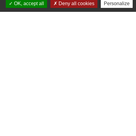
recherche et de l'innovation
OK, accept all
Deny all cookies
Personalize
Signaler une erreur sur cette page
Contacts
Commune de Chilly-le-Vignoble
84 Rue des écoles
39570 Chilly-le-Vignoble - FRANCE
+33 3 84 43 04 58
Contact par formulaire