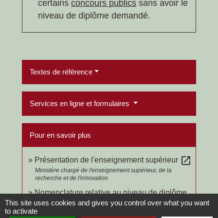
certains
concours publics
sans avoir le
niveau de diplôme demandé.
Textes de référence
Services en ligne et formulaires
Pour en savoir plus
open_in_new
Présentation de l'enseignement supérieur
Ministère chargé de l'enseignement supérieur, de la
recherche et de l'innovation
Nomenclature relative au niveau de diplôme
This site uses cookies and gives you control over what you want
open_in_new
to activate
Ministère chargé de l'enseignement supérieur, de la