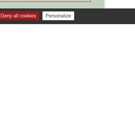
Signaler une erreur sur cette page
Deny all cookies
Personalize
Liens
Développement durable
Office de tourisme
ervice-public.fr
ECLA