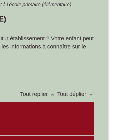
t à l'école primaire (élémentaire)
E)
utur établissement ? Votre enfant peut
i les informations à connaître sur le
Tout replier
Tout déplier
keyboard_arrow_up
keyboard_arrow_down