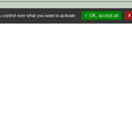
 control over what you want to activate
OK, accept all
S
-
-
-