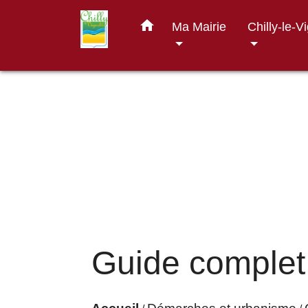
home
Ma Mairie
Chilly-le-V
Guide complet