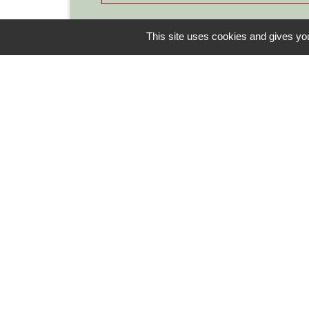
This site uses cookies and gives you
Contacts
Commune de Chilly-le-Vignoble
84 Rue des écoles
39570 Chilly-le-Vignoble - FRANCE
+33 3 84 43 04 58
Contact par formulaire
-