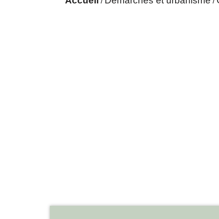
Accueil
Démarches et urbanisme
/
/