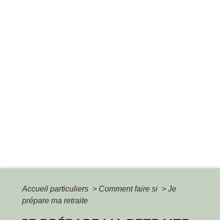
Accueil particuliers
>
Comment faire si
>
Je
prépare ma retraite