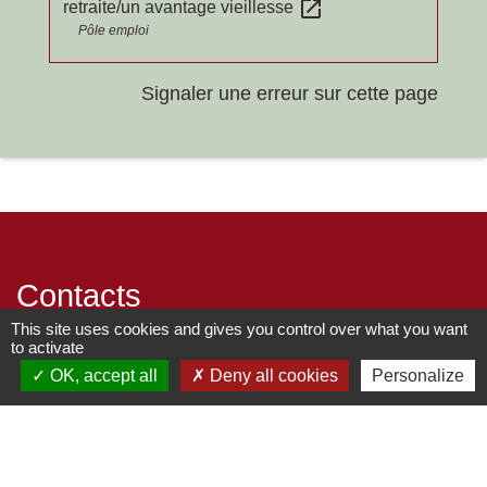
open_in_new
retraite/un avantage vieillesse
Pôle emploi
Signaler une erreur sur cette page
Contacts
This site uses cookies and gives you control over what you want
to activate
Commune de Chilly-le-Vignoble
OK, accept all
Deny all cookies
Personalize
84 Rue des écoles
39570 Chilly-le-Vignoble - FRANCE
+33 3 84 43 04 58
Contact par formulaire