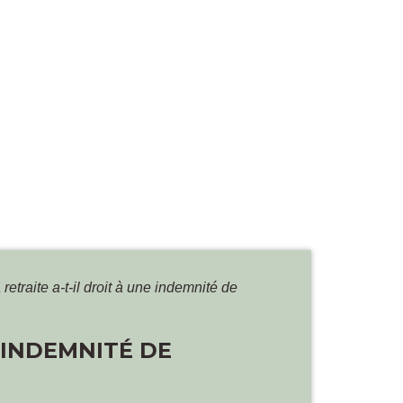
 retraite a-t-il droit à une indemnité de
E INDEMNITÉ DE