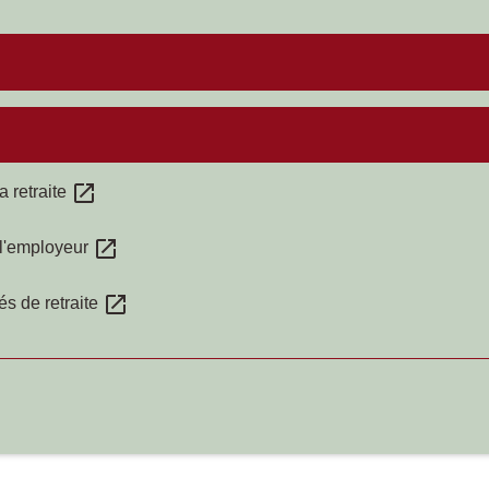
open_in_new
a retraite
open_in_new
r l'employeur
open_in_new
és de retraite