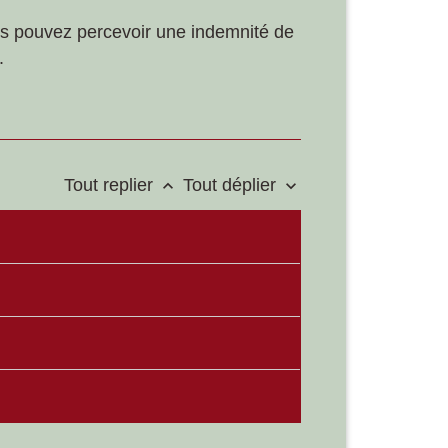
ous pouvez percevoir une indemnité de
.
Tout replier
Tout déplier
keyboard_arrow_up
keyboard_arrow_down