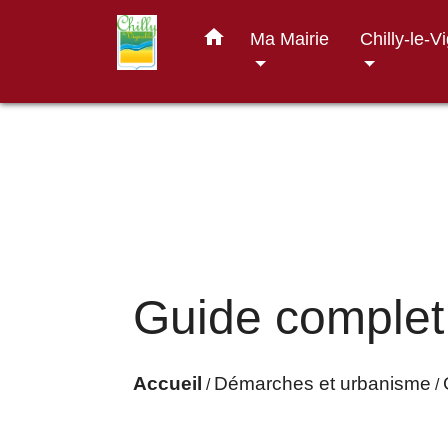
home
Ma Mairie
Chilly-le-V
Guide complet
Accueil
Démarches et urbanisme
/
/