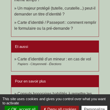
Un majeur protégé (tutelle, curatelle...) peut-il
demander un titre d'identité ?
Carte d'identité / Passeport : comment remplir
le formulaire ou la pré-demande ?
Et aussi
Carte d'identité d'un mineur : en cas de vol
Papiers - Citoyenneté - Élections
Pour en savoir plus
Consuls honoraires habilités à remettre les
This site uses cookies and gives you control over what you want
open_in_new
cartes d'identité et les passeports
to activate
Legifrance
OK, accept all
Deny all cookies
Personalize