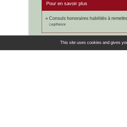
Pour en savoir plus
Consuls honoraires habilités à remettre
Legifrance
This site uses cookies and gives you
Contacts
Commune de Chilly-le-Vignoble
84 Rue des écoles
39570 Chilly-le-Vignoble - FRANCE