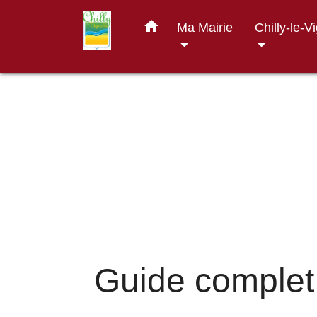
home
Ma Mairie
Chilly-le-V
Guide complet