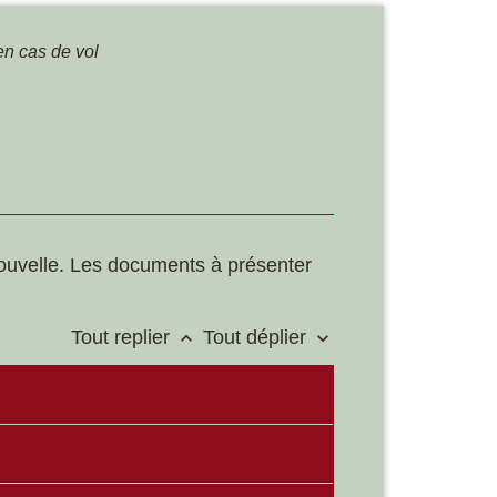
 en cas de vol
e nouvelle. Les documents à présenter
Tout replier
Tout déplier
keyboard_arrow_up
keyboard_arrow_down