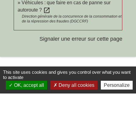
Véhicules : que faire en cas de panne sur
open_in_new
autoroute ?
Direction générale de la concurrence de la consommation et
de la répression des fraudes (DGCCRF)
Signaler une erreur sur cette page
This site uses cookies and gives you control over what you want
to activate
OK, accept all
Deny all cookies
Personalize
Contacts
Commune de Chilly-le-Vignoble
84 Rue des écoles
39570 Chilly-le-Vignoble - FRANCE
+33 3 84 43 04 58