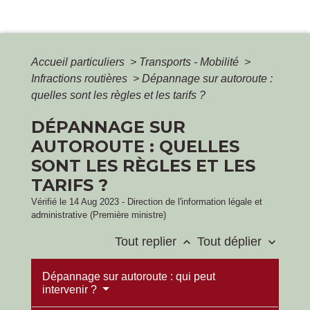
Accueil particuliers
>
Transports - Mobilité
>
Infractions routières
>
Dépannage sur autoroute :
quelles sont les règles et les tarifs ?
DÉPANNAGE SUR
AUTOROUTE : QUELLES
SONT LES RÈGLES ET LES
TARIFS ?
Vérifié le 14 Aug 2023 - Direction de l'information légale et
administrative (Première ministre)
Tout replier
Tout déplier
keyboard_arrow_up
keyboard_arrow_down
Dépannage sur autoroute : qui peut
intervenir ?