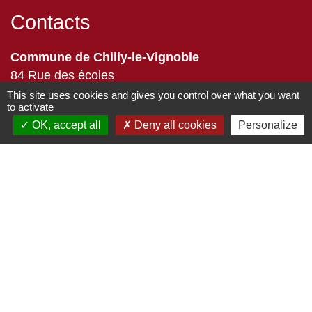
Contacts
Commune de Chilly-le-Vignoble
84 Rue des écoles
39570 Chilly-le-Vignoble - FRANCE
This site uses cookies and gives you control over what you want
to activate
+33 3 84 43 04 58
OK, accept all
Deny all cookies
Personalize
Contact par formulaire
Liens
Développement durable
Office de tourisme
Service-public.fr
ECLA