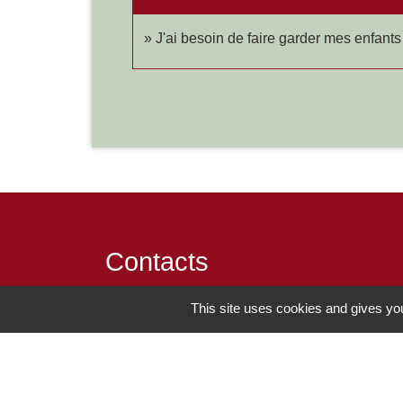
J'ai besoin de faire garder mes enfants
Contacts
Commune de Chilly-le-Vignoble
This site uses cookies and gives you
84 Rue des écoles
39570 Chilly-le-Vignoble - FRANCE
+33 3 84 43 04 58
Contact par formulaire