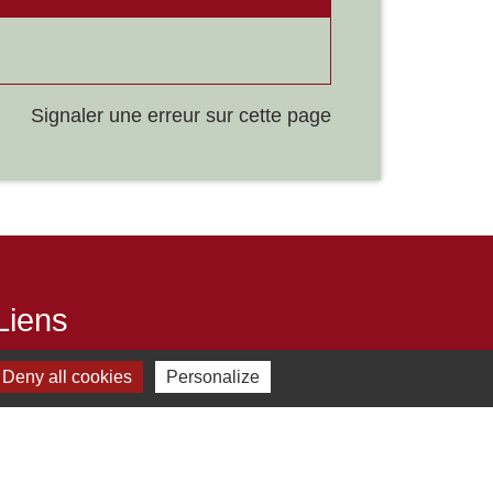
Signaler une erreur sur cette page
Liens
Développement durable
Deny all cookies
Personalize
Office de tourisme
ervice-public.fr
ECLA