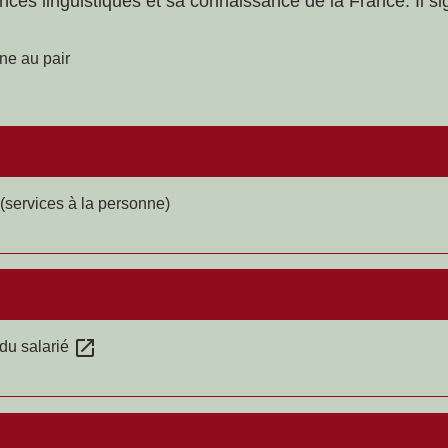
ces linguistiques et sa connaissance de la France. Il s
une au pair
 (services à la personne)
open_in_new
 du salarié