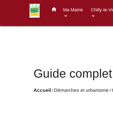
home
Ma Mairie
Chilly-le-V
Guide complet
Accueil
Démarches et urbanisme
/
/