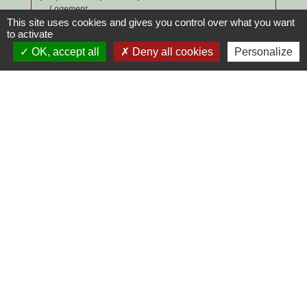
Logement
This site uses cookies and gives you control over what you want
Location immobilière : obligations du locataire
to activate
Logement
OK, accept all
Deny all cookies
Personalize
Location immobilière : fin du bail
Logement
Signaler une erreur sur cette page
Contacts
Commune de Chilly-le-Vignoble
84 Rue des écoles