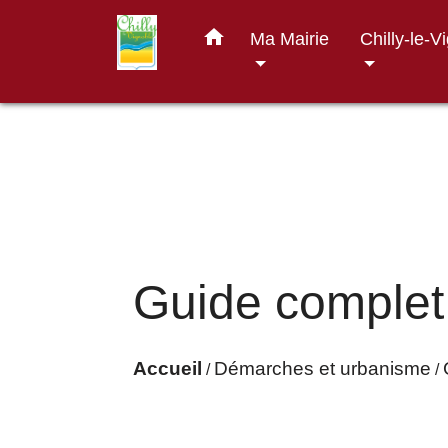
home
Ma Mairie
Chilly-le-V
Guide complet
Accueil
Démarches et urbanisme
/
/