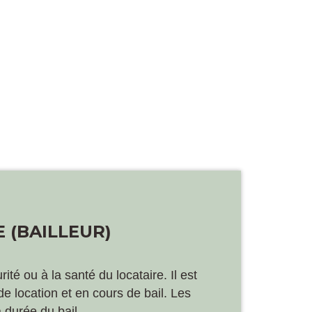
 (BAILLEUR)
ité ou à la santé du locataire. Il est
e location et en cours de bail. Les
 durée du bail.