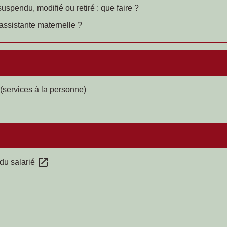
spendu, modifié ou retiré : que faire ?
assistante maternelle ?
 (services à la personne)
open_in_new
 du salarié