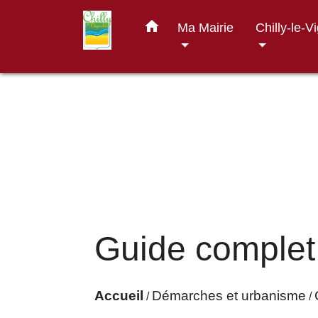
home
Ma Mairie
Chilly-le-V
Guide complet
Accueil
Démarches et urbanisme
/
/