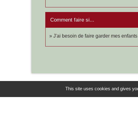
Comment faire si...
J'ai besoin de faire garder mes enfants
This site uses cookies and gives you
Contacts
Commune de Chilly-le-Vignoble
84 Rue des écoles