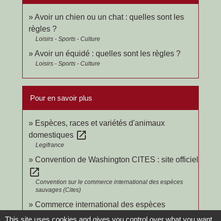
Avoir un chien ou un chat : quelles sont les
règles ?
Loisirs - Sports - Culture
Avoir un équidé : quelles sont les règles ?
Loisirs - Sports - Culture
Pour en savoir plus
Espèces, races et variétés d'animaux
open_in_new
domestiques
Legifrance
Convention de Washington CITES : site officiel
open_in_new
Convention sur le commerce international des espèces
sauvages (Cites)
Commerce international des espèces
open_in_new
sauvages
This site uses cookies and gives you control over what you want