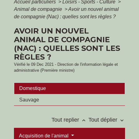
Accueil particuliers
>
Loisirs - Sports - Culture
>
Animal de compagnie
>
Avoir un nouvel animal
de compagnie (Nac) : quelles sont les règles ?
AVOIR UN NOUVEL
ANIMAL DE COMPAGNIE
(NAC) : QUELLES SONT LES
RÈGLES ?
Vérifié le 09 Dec 2021 - Direction de l'information légale et
administrative (Première ministre)
Domestique
Sauvage
Tout replier
Tout déplier
keyboard_arrow_up
keyboard_arrow_down
Acquisition de l'animal