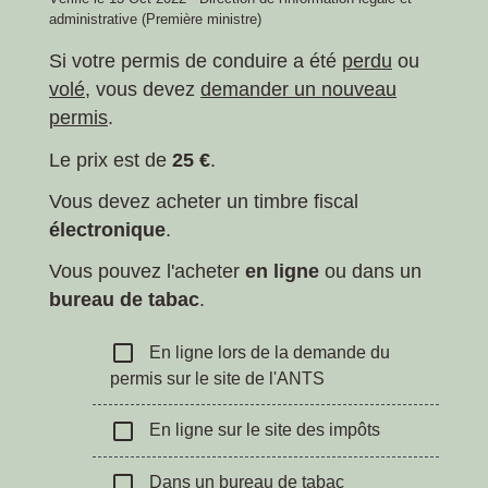
administrative (Première ministre)
Si votre permis de conduire a été
perdu
ou
volé
, vous devez
demander un nouveau
permis
.
Le prix est de
25 €
.
Vous devez acheter un timbre fiscal
électronique
.
Vous pouvez l'acheter
en ligne
ou dans un
bureau de tabac
.
check_box_outline_blank
En ligne lors de la demande du
permis sur le site de l'ANTS
check_box_outline_blank
En ligne sur le site des impôts
check_box_outline_blank
Dans un bureau de tabac