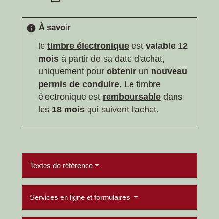
À savoir
info
le
timbre électronique
est
valable 12
mois
à partir de sa date d'achat,
uniquement pour
obtenir
un
nouveau
permis de conduire
. Le timbre
électronique est
remboursable
dans
les
18 mois
qui suivent l'achat.
Textes de référence
Services en ligne et formulaires