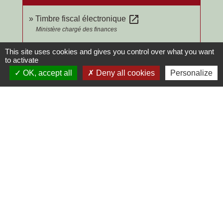
open_in_new
Timbre fiscal électronique
Ministère chargé des finances
This site uses cookies and gives you control over what you want
Signaler une erreur sur cette page
to activate
OK, accept all
Deny all cookies
Personalize
Contacts
Commune de Chilly-le-Vignoble
84 Rue des écoles
39570 Chilly-le-Vignoble - FRANCE
+33 3 84 43 04 58