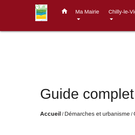
home
Ma Mairie
Chilly-le-V
Guide complet
Accueil
Démarches et urbanisme
/
/