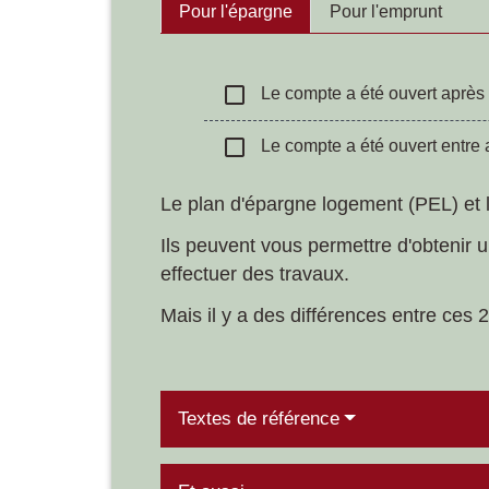
Pour l'épargne
Pour l'emprunt
check_box_outline_blank
Le compte a été ouvert après
check_box_outline_blank
Le compte a été ouvert entre 
Le plan d'épargne logement (PEL) et 
Ils peuvent vous permettre d'obtenir u
effectuer des travaux.
Mais il y a des différences entre ces 
Textes de référence