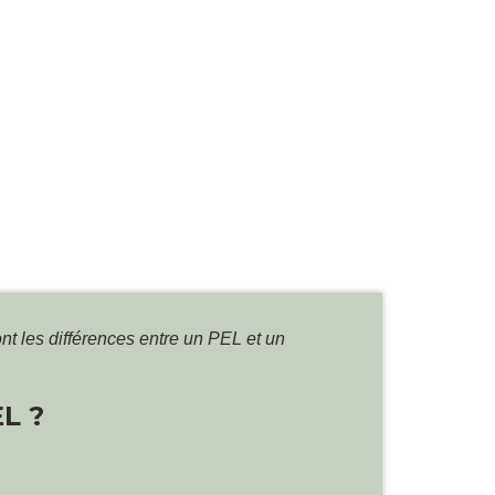
nt les différences entre un PEL et un
L ?