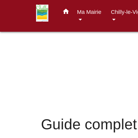
home
Ma Mairie
Chilly-le-V
Guide complet