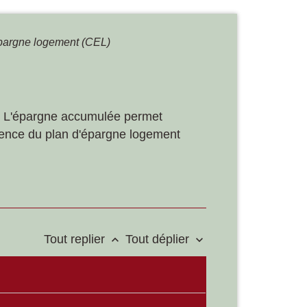
argne logement (CEL)
r. L'épargne accumulée permet
férence du plan d'épargne logement
Tout replier
Tout déplier
keyboard_arrow_up
keyboard_arrow_down