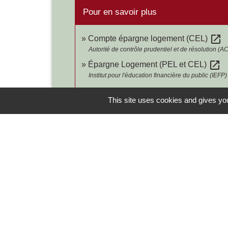
Pour en savoir plus
open_in_new
Compte épargne logement (CEL)
Autorité de contrôle prudentiel et de résolution (
open_in_new
Épargne Logement (PEL et CEL)
Institut pour l'éducation financière du public (IEFP)
This site uses cookies and gives you
Contacts
Commune de Chilly-le-Vignoble