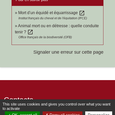
open_in_new
Mort d'un équidé et équarrissage
Institut français du cheval et de l'équitation (IFCE)
Animal mort ou en détresse : quelle conduite
open_in_new
tenir ?
Office français de la biodiversité (OFB)
Signaler une erreur sur cette page
Contacts
This site uses cookies and gives you control over what you want
to activate
Commune de Chilly-le-Vignoble