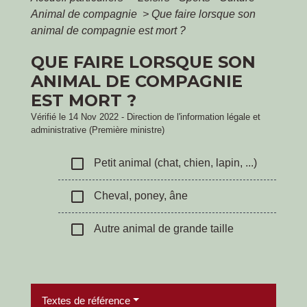
Animal de compagnie
>
Que faire lorsque son
animal de compagnie est mort ?
QUE FAIRE LORSQUE SON
ANIMAL DE COMPAGNIE
EST MORT ?
Vérifié le 14 Nov 2022 - Direction de l'information légale et
administrative (Première ministre)
check_box_outline_blank
Petit animal (chat, chien, lapin, ...)
check_box_outline_blank
Cheval, poney, âne
check_box_outline_blank
Autre animal de grande taille
Textes de référence