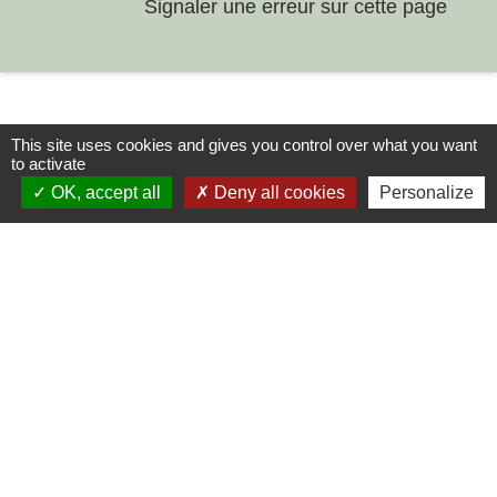
Signaler une erreur sur cette page
This site uses cookies and gives you control over what you want
to activate
OK, accept all
Deny all cookies
Personalize
Contacts
Commune de Chilly-le-Vignoble
84 Rue des écoles
39570 Chilly-le-Vignoble - FRANCE
+33 3 84 43 04 58
Contact par formulaire
Liens