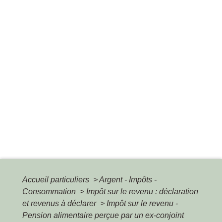
Accueil particuliers
>
Argent - Impôts -
Consommation
>
Impôt sur le revenu : déclaration
et revenus à déclarer
>
Impôt sur le revenu -
Pension alimentaire perçue par un ex-conjoint