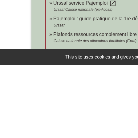
open_in_new
Urssaf service Pajemploi
Urssaf Caisse nationale (ex-Acoss)
Pajemploi : guide pratique de la 1re d
Urssaf
Plafonds ressources complément libre
Caisse nationale des allocations familiales (Cnaf)
This site uses cookies and gives you
Contacts
Commune de Chilly-le-Vignoble