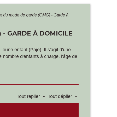
ix du mode de garde (CMG) - Garde à
 - GARDE À DOMICILE
eune enfant (Paje). Il s'agit d'une
le nombre d'enfants à charge, l'âge de
Tout replier
Tout déplier
keyboard_arrow_up
keyboard_arrow_down