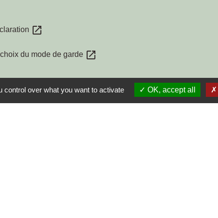
open_in_new
éclaration
open_in_new
 choix du mode de garde
 control over what you want to activate
OK, accept all