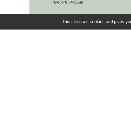
Transports - Mobilité
This site uses cookies and gives you
Pour en savoir plus
Stages postpermis et réduction de la p
Ministère chargé de l'intérieur
Contacts
Commune de Chilly-le-Vignoble