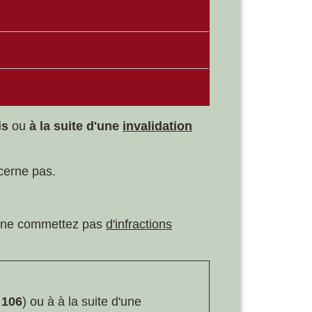
is
ou
à la suite d'une
invalidation
cerne pas.
 ne commettez pas
d'infractions
 106
) ou à à la suite d'une