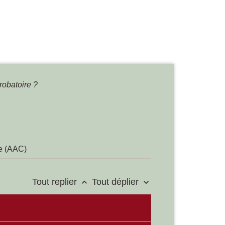
robatoire ?
e (AAC)
Tout replier
Tout déplier
keyboard_arrow_up
keyboard_arrow_down