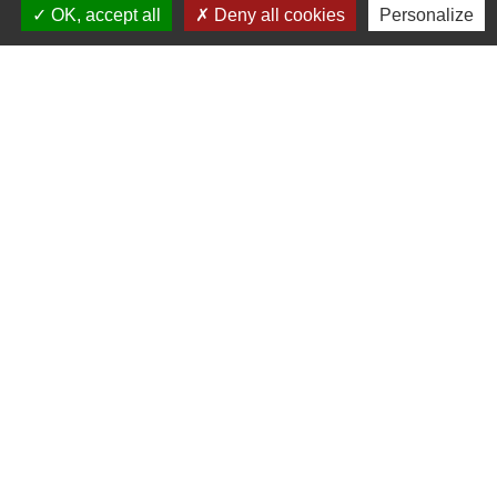
Commune de Chilly-le-Vignoble
OK, accept all
Deny all cookies
Personalize
84 Rue des écoles
39570 Chilly-le-Vignoble - FRANCE
+33 3 84 43 04 58
Contact par formulaire
Liens
Développement durable
Office de tourisme
Service-public.fr
ECLA
-
-
Mentions légales
Politique de confidentialité
-
-
Accessibilité
Plan du site
Gestion des cookies