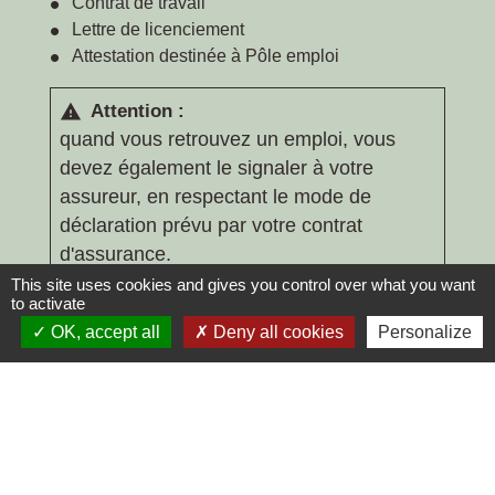
Contrat de travail
Lettre de licenciement
Attestation destinée à Pôle emploi
Attention :
warning
quand vous retrouvez un emploi, vous
devez également le signaler à votre
assureur, en respectant le mode de
déclaration prévu par votre contrat
d'assurance.
This site uses cookies and gives you control over what you want
to activate
OK, accept all
Deny all cookies
Personalize
Questions ? Réponses !
Garantie co-emprunteur : que faire en cas de
divorce ou de séparation du couple ?