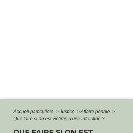
Accueil particuliers
>
Justice
>
Affaire pénale
>
Que faire si on est victime d'une infraction ?
QUE FAIRE SI ON EST