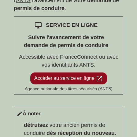
l'
ANTS
l'avancement de votre
demande
de
permis de conduire
.
desktop_mac
SERVICE EN LIGNE
Suivre l'avancement de votre
demande de permis de conduire
Accessible avec
FranceConnect
ou avec
vos identifiants ANTS.
open_in_new
Accéder au service en ligne
Agence nationale des titres sécurisés (ANTS)
À noter
edit
détruisez
votre ancien permis de
conduire
dès réception du nouveau.