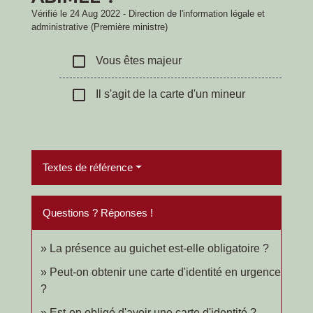
Vérifié le 24 Aug 2022 - Direction de l'information légale et
administrative (Première ministre)
check_box_outline_blank
Vous êtes majeur
check_box_outline_blank
Il s'agit de la carte d'un mineur
Textes de référence
Questions ? Réponses !
La présence au guichet est-elle obligatoire ?
Peut-on obtenir une carte d'identité en urgence
?
Est-on obligé d'avoir une carte d'identité ?