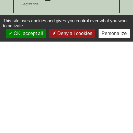
Legifrance
This site uses cookies and gives you control over what you want
Signaler une erreur sur cette page
to activate
OK, accept all
Deny all cookies
Personalize
Contacts
Commune de Chilly-le-Vignoble
84 Rue des écoles
39570 Chilly-le-Vignoble - FRANCE
+33 3 84 43 04 58
Contact par formulaire