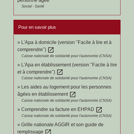
personne âgée
Social - Santé
Pour en savoir plus
L'Apa à domicile (version "Facile à lire et à
open_in_new
comprendre")
Caisse nationale de solidarité pour l'autonomie (CNSA)
L'Apa en établissement (version "Facile à lire
open_in_new
et à comprendre")
Caisse nationale de solidarité pour l'autonomie (CNSA)
Les aides au logement pour les personnes
open_in_new
âgées en établissement
Caisse nationale de solidarité pour l'autonomie (CNSA)
open_in_new
Comprendre sa facture en EHPAD
Caisse nationale de solidarité pour l'autonomie (CNSA)
Grille nationale AGGIR et son guide de
open_in_new
remplissage