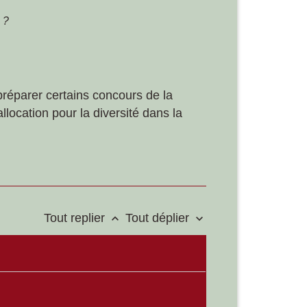
 ?
préparer certains concours de la
allocation pour la diversité dans la
Tout replier
Tout déplier
keyboard_arrow_up
keyboard_arrow_down