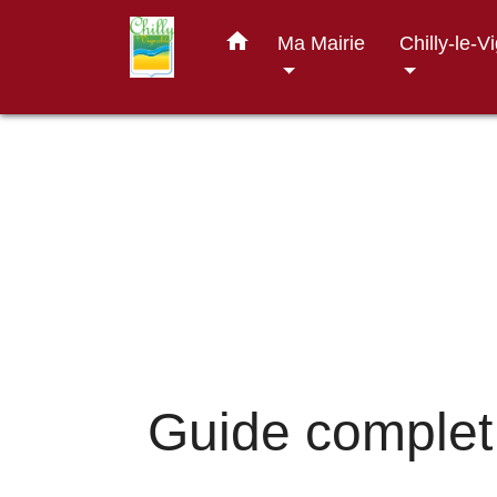
home
Ma Mairie
Chilly-le-V
Guide complet