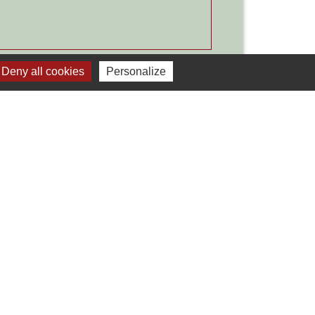
Signaler une erreur sur cette page
Deny all cookies
Personalize
Liens
Développement durable
Office de tourisme
ervice-public.fr
ECLA