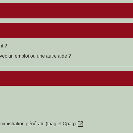
nt ?
avec un emploi ou une autre aide ?
open_in_new
administration générale (Ipag et Cpag)