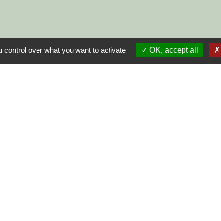
 control over what you want to activate
OK, accept all
S