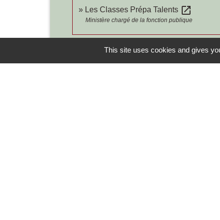
open_in_new
Les Classes Prépa Talents
Ministère chargé de la fonction publique
This site uses cookies and gives you
Contacts
Commune de Chilly-le-Vignoble
84 Rue des écoles
39570 Chilly-le-Vignoble - FRANCE
+33 3 84 43 04 58
Contact par formulaire