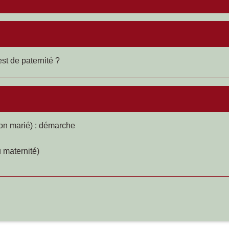
st de paternité ?
on marié) : démarche
u maternité)