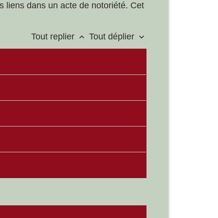
es liens dans un acte de notoriété. Cet
Tout replier
Tout déplier
keyboard_arrow_up
keyboard_arrow_down