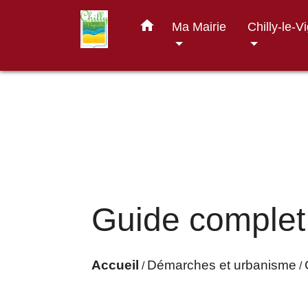
home
Ma Mairie
Chilly-le-V
Guide complet
Accueil
Démarches et urbanisme
/
/