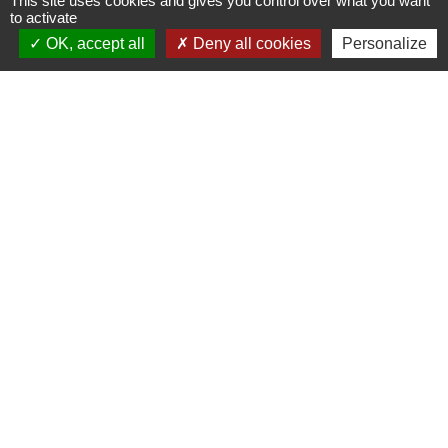
This site uses cookies and gives you control over what you want
to activate
OK, accept all
Deny all cookies
Personalize