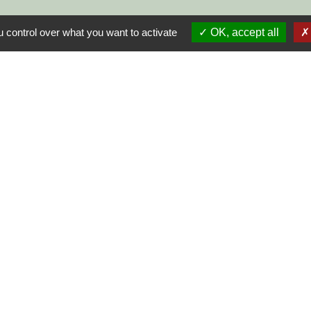
 control over what you want to activate
OK, accept all
S
-
-
-
Accessibilité
Plan du site
Gestion des cookies