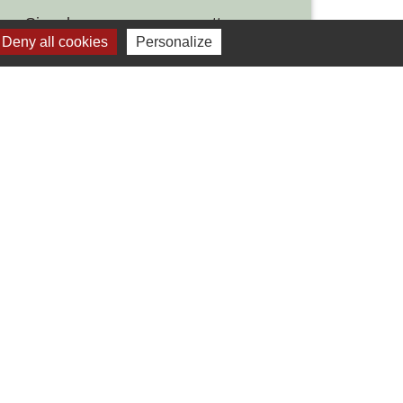
Signaler une erreur sur cette page
Deny all cookies
Personalize
Liens
Développement durable
Office de tourisme
ervice-public.fr
ECLA