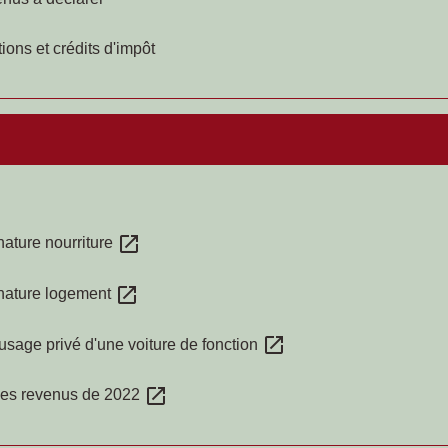
ions et crédits d'impôt
open_in_new
 nature nourriture
open_in_new
n nature logement
open_in_new
'usage privé d'une voiture de fonction
open_in_new
 des revenus de 2022