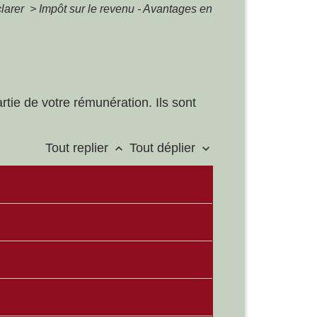
clarer
>
Impôt sur le revenu - Avantages en
rtie de votre rémunération. Ils sont
Tout replier
Tout déplier
keyboard_arrow_up
keyboard_arrow_down