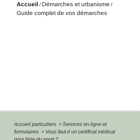
Accueil
Démarches et urbanisme
/
/
Guide complet de vos démarches
Accueil particuliers
>
Services en ligne et
formulaires
>
Vous faut-il un certificat médical
pour faire du sport ?