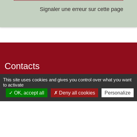
Signaler une erreur sur cette page
Contacts
This site uses cookies and gives you control over what you want
Commune de Chilly-le-Vignoble
to activate
84 Rue des écoles
OK, accept all
Deny all cookies
Personalize
39570 Chilly-le-Vignoble - FRANCE
+33 3 84 43 04 58
Contact par formulaire