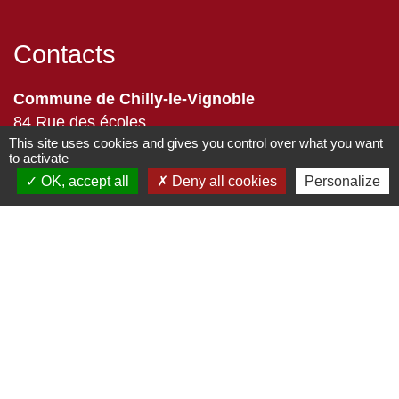
Contacts
Commune de Chilly-le-Vignoble
84 Rue des écoles
This site uses cookies and gives you control over what you want
39570 Chilly-le-Vignoble - FRANCE
to activate
+33 3 84 43 04 58
OK, accept all
Deny all cookies
Personalize
Contact par formulaire
Liens
Développement durable
Office de tourisme
Service-public.fr
ECLA