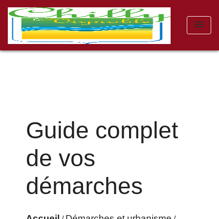
menu
Guide complet
de vos
démarches
Accueil
Démarches et urbanisme
/
/