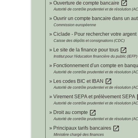
open_in_new
Ouverture de compte bancaire
Autorité de contrôle prudentiel et de résolution (
Ouvrir un compte bancaire dans un au
Commission européenne
Ciclade - Pour rechercher votre argent
Caisse des dépôts et consignations (CDC)
open_in_new
Le site de la finance pour tous
Institut pour l'éducation financière du public (IEFP)
Fonctionnement d'un compte en banq
Autorité de contrôle prudentiel et de résolution (
open_in_new
Les codes BIC et IBAN
Autorité de contrôle prudentiel et de résolution (
op
Virement SEPA et prélèvement SEPA
Autorité de contrôle prudentiel et de résolution (
open_in_new
Droit au compte
Autorité de contrôle prudentiel et de résolution (
open_in_new
Principaux tarifs bancaires
Ministère chargé des finances