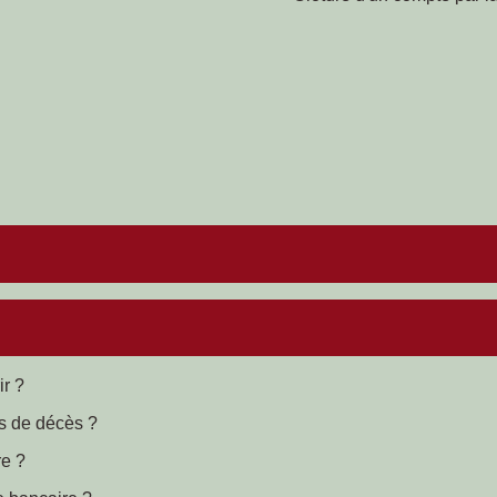
ir ?
s de décès ?
re ?