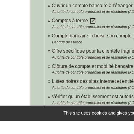
Ouvrir un compte bancaire à l'étranger
Autorité de contrôle prudentiel et de résolution (
open_in_new
Comptes à terme
Autorité de contrôle prudentiel et de résolution (
o
Compte bancaire : choisir son compte
Banque de France
Offre spécifique pour la clientèle fragi
Autorité de contrôle prudentiel et de résolution (
Clôture de compte et mobilité bancair
Autorité de contrôle prudentiel et de résolution (
Listes noires des sites internet et enti
Autorité de contrôle prudentiel et de résolution (
Vérifier qu'un établissement est autori
Autorité de contrôle prudentiel et de résolution (
open_in_new
Régler un litige avec votre banque
This site uses cookies and gives you
Autorité de contrôle prudentiel et de résolution (