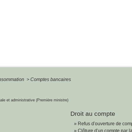
Consommation
>
Comptes bancaires
gale et administrative (Première ministre)
Droit au compte
Refus d'ouverture de com
Clôture d'un compte par 