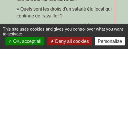
Quels sont les droits d'un salarié élu local qui
continue de travailler ?
Quels sont les droits d'un salarié élu local qui
This site uses cookies and gives you control over what you want
arrête de travailler ?
to activate
OK, accept all
Deny all cookies
Personalize
Un salarié a-t-il droit à un congé pour
déménagement ?
Le salarié a-t-il droit à un congé en cas de
catastrophe naturelle ?
Comment prendre un congé de solidarité
internationale ?
Et aussi
Maladie ou accident du travail dans le secteur
privé