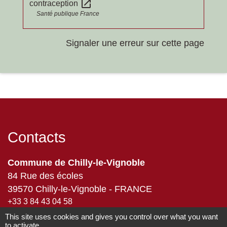
open_in_new
contraception
Santé publique France
Signaler une erreur sur cette page
Contacts
Commune de Chilly-le-Vignoble
84 Rue des écoles
39570 Chilly-le-Vignoble - FRANCE
+33 3 84 43 04 58
This site uses cookies and gives you control over what you want
Contact par formulaire
to activate