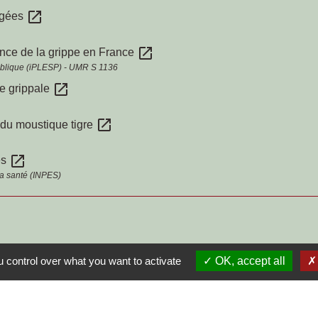
open_in_new
âgées
open_in_new
llance de la grippe en France
 publique (iPLESP) - UMR S 1136
open_in_new
ie grippale
open_in_new
t du moustique tigre
open_in_new
es
 la santé (INPES)
 control over what you want to activate
OK, accept all