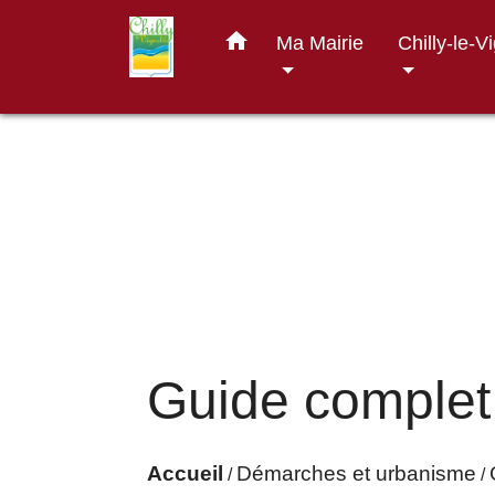
home
Ma Mairie
Chilly-le-V
Guide complet
Accueil
Démarches et urbanisme
/
/