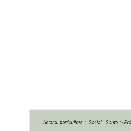
Accueil particuliers
>
Social - Santé
>
Pré