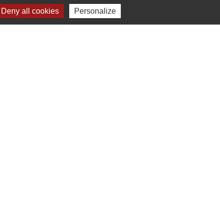
Deny all cookies
Personalize
Liens
Développement durable
Office de tourisme
ervice-public.fr
ECLA