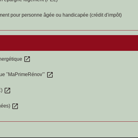
ement pour personne âgée ou handicapée (crédit d'impôt)
open_in_new
énergétique
open_in_new
tique "MaPrimeRénov'"
open_in_new
E)
open_in_new
âgées)