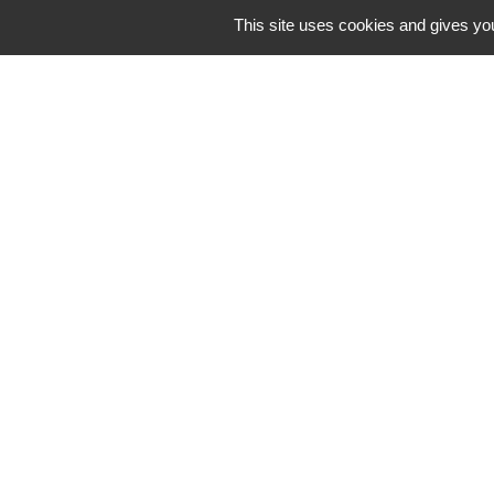
This site uses cookies and gives you
Contacts
Commune de Chilly-le-Vignoble
84 Rue des écoles
39570 Chilly-le-Vignoble - FRANCE
+33 3 84 43 04 58
Contact par formulaire
-
Mentions légales
Politique de confidentialité