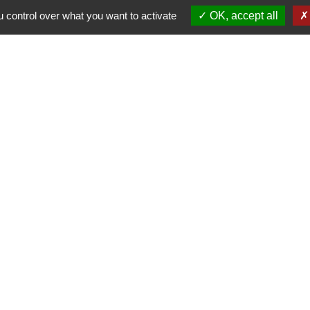
 control over what you want to activate
OK, accept all
S
-
-
-
Accessibilité
Plan du site
Gestion des cookies