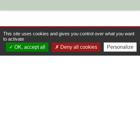
This site uses cookies and gives you control over what you want
to activate
OK, accept all
Deny all cookies
Personalize
Contacts
Commune de Chilly-le-Vignoble
84 Rue des écoles
39570 Chilly-le-Vignoble - FRANCE
+33 3 84 43 04 58
Contact par formulaire
Liens
Développement durable