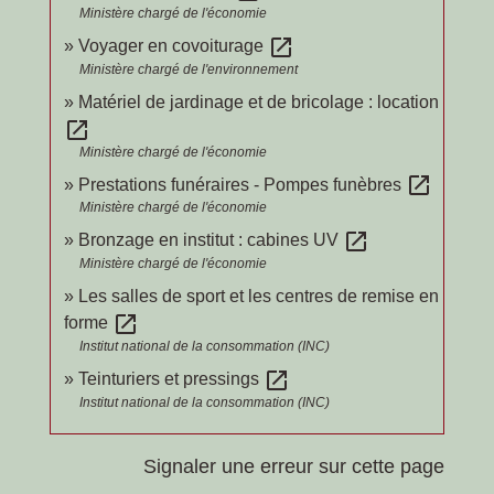
Ministère chargé de l'économie
open_in_new
Voyager en covoiturage
Ministère chargé de l'environnement
Matériel de jardinage et de bricolage : location
open_in_new
Ministère chargé de l'économie
open_in_new
Prestations funéraires - Pompes funèbres
Ministère chargé de l'économie
open_in_new
Bronzage en institut : cabines UV
Ministère chargé de l'économie
Les salles de sport et les centres de remise en
open_in_new
forme
Institut national de la consommation (INC)
open_in_new
Teinturiers et pressings
Institut national de la consommation (INC)
Signaler une erreur sur cette page