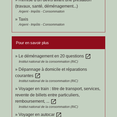
(travaux, santé, déménagement...)
Argent - Impôts - Consommation
Taxis
Argent - Impôts - Consommation
Pour en savoir plus
open_in_new
Le déménagement en 20 questions
Institut national de la consommation (INC)
Dépannage à domicile et réparations
open_in_new
courantes
Institut national de la consommation (INC)
Voyager en train : titre de transport, services,
revente de billets entre particuliers,
open_in_new
remboursement, ...
Institut national de la consommation (INC)
open_in_new
Voyager en autocar