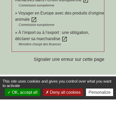
open_in_new
Commission européenne
Voyager en Europe avec des produits d'origine
open_in_new
animale
Commission européenne
À l'import ou à l'export : une obligation,
open_in_new
déclarer sa marchandise
Ministère chargé des finances
Signaler une erreur sur cette page
This site uses cookies and gives you control over what you want
to activate
OK, accept all
Deny all cookies
Personalize
Contacts