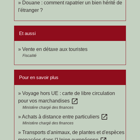
Douane : comment rapatrier un bien hérité de
l'étranger ?
Et aussi
Vente en détaxe aux touristes
Fiscalité
Pour en savoir plus
Voyage hors UE : carte de libre circulation
open_in_new
pour vos marchandises
Ministère chargé des finances
open_in_new
Achats à distance entre particuliers
Ministère chargé des finances
Transports d'animaux, de plantes et d'espèces
menacées dans l'Union européenne