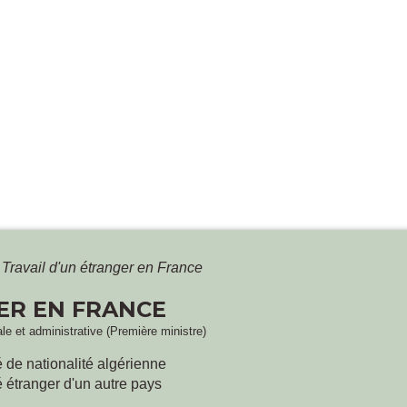
Travail d'un étranger en France
ER EN FRANCE
gale et administrative (Première ministre)
é de nationalité algérienne
é étranger d'un autre pays