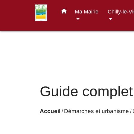
home
Ma Mairie
Chilly-le-V
Guide complet
Accueil
Démarches et urbanisme
/
/