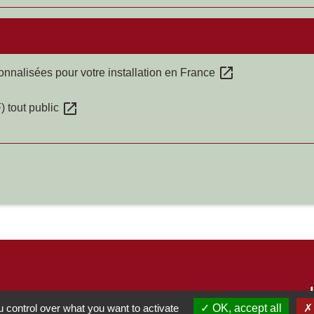
open_in_new
nnalisées pour votre installation en France
open_in_new
) tout public
 control over what you want to activate
OK, accept all