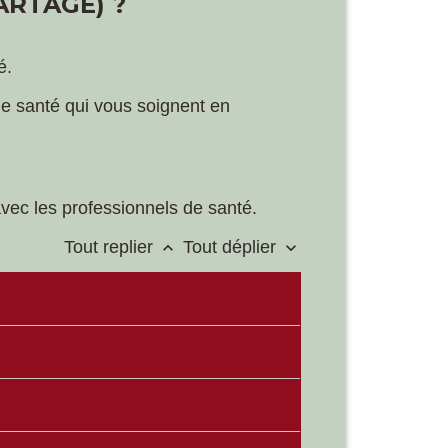
ARTAGÉ) ?
é.
de santé qui vous soignent en
vec les professionnels de santé.
Tout replier
Tout déplier
keyboard_arrow_up
keyboard_arrow_down