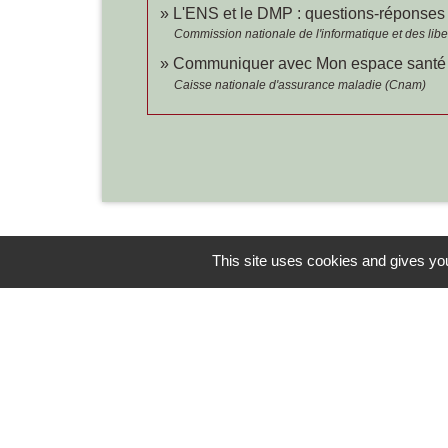
L'ENS et le DMP : questions-réponse
Commission nationale de l'informatique et des liber
Communiquer avec Mon espace santé s
Caisse nationale d'assurance maladie (Cnam)
This site uses cookies and gives you
Contacts
Commune de Chilly-le-Vignoble
84 Rue des écoles
39570 Chilly-le-Vignoble - FRANCE