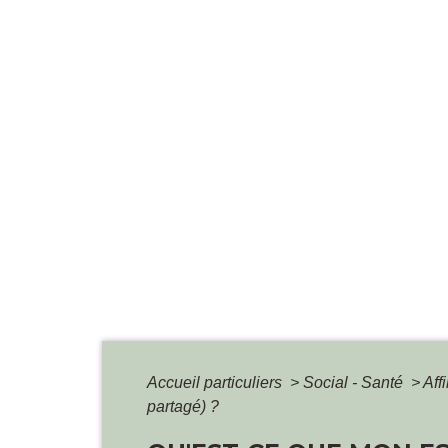
Accueil particuliers
>
Social - Santé
>
Aff
partagé) ?