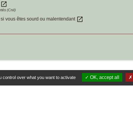
open_in_new
s
tés (Cnil)
open_in_new
i vous êtes sourd ou malentendant
 control over what you want to activate
OK, accept all
S