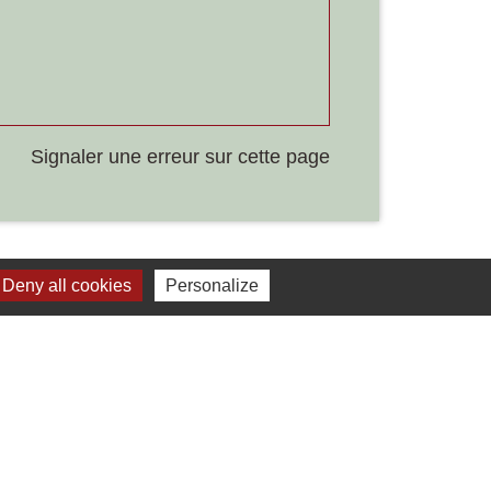
Signaler une erreur sur cette page
Deny all cookies
Personalize
Liens
Développement durable
Office de tourisme
ervice-public.fr