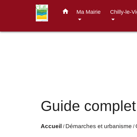
home
Ma Mairie
Chilly-le-V
Guide complet
Accueil
Démarches et urbanisme
/
/