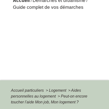
Accueil
Démarches et urbanisme
/
/
Guide complet de vos démarches
Accueil particuliers
>
Logement
>
Aides
personnelles au logement
>
Peut-on encore
toucher l'aide Mon job, Mon logement ?