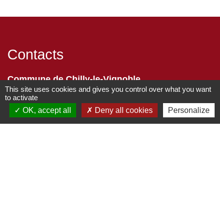
Contacts
Commune de Chilly-le-Vignoble
This site uses cookies and gives you control over what you want
84 Rue des écoles
to activate
39570 Chilly-le-Vignoble - FRANCE
OK, accept all
Deny all cookies
Personalize
+33 3 84 43 04 58
Contact par formulaire
Liens
Développement durable
Office de tourisme
Service-public.fr