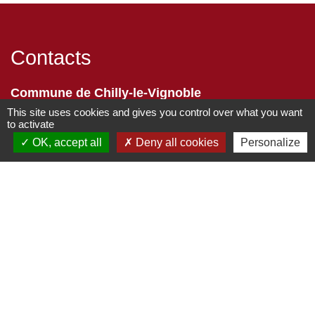
Contacts
Commune de Chilly-le-Vignoble
84 Rue des écoles
This site uses cookies and gives you control over what you want
to activate
39570 Chilly-le-Vignoble - FRANCE
OK, accept all
Deny all cookies
Personalize
+33 3 84 43 04 58
Contact par formulaire
Liens
Développement durable
Office de tourisme
Service-public.fr
ECLA