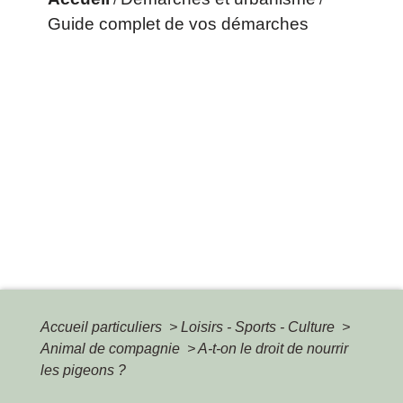
Guide complet de vos démarches
Accueil particuliers
>
Loisirs - Sports - Culture
>
Animal de compagnie
>
A-t-on le droit de nourrir
les pigeons ?