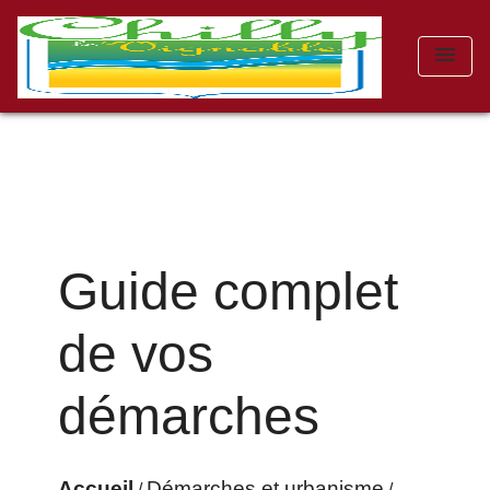
menu
Guide complet
de vos
démarches
Accueil
Démarches et urbanisme
/
/