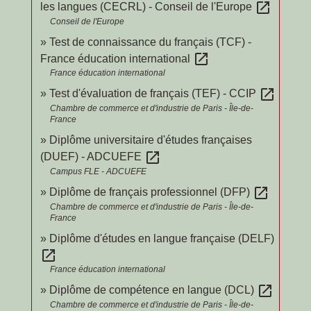
open_in_new
les langues (CECRL) - Conseil de l'Europe
Conseil de l'Europe
Test de connaissance du français (TCF) -
open_in_new
France éducation international
France éducation international
open_in_new
Test d'évaluation de français (TEF) - CCIP
Chambre de commerce et d'industrie de Paris - Île-de-
France
Diplôme universitaire d'études françaises
open_in_new
(DUEF) - ADCUEFE
Campus FLE - ADCUEFE
open_in_new
Diplôme de français professionnel (DFP)
Chambre de commerce et d'industrie de Paris - Île-de-
France
Diplôme d'études en langue française (DELF)
open_in_new
France éducation international
open_in_new
Diplôme de compétence en langue (DCL)
Chambre de commerce et d'industrie de Paris - Île-de-