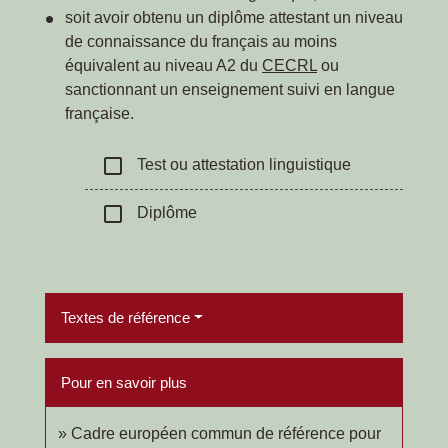
soit avoir obtenu un diplôme attestant un niveau
de connaissance du français au moins
équivalent au niveau A2 du
CECRL
ou
sanctionnant un enseignement suivi en langue
française.
check_box_outline_blank
Test ou attestation linguistique
check_box_outline_blank
Diplôme
Textes de référence
Pour en savoir plus
Cadre européen commun de référence pour