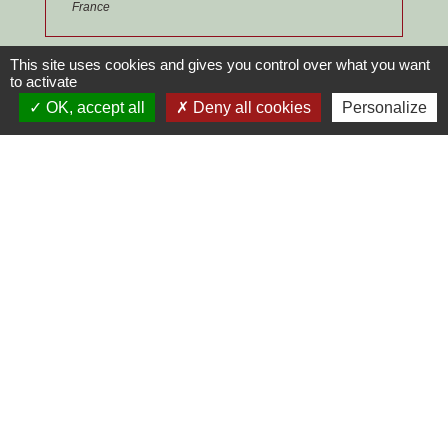
France
Signaler une erreur sur cette page
This site uses cookies and gives you control over what you want
to activate
OK, accept all
Deny all cookies
Personalize
Contacts
Commune de Chilly-le-Vignoble
84 Rue des écoles
39570 Chilly-le-Vignoble - FRANCE
+33 3 84 43 04 58
Contact par formulaire