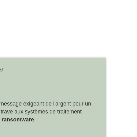
el
un message exigeant de l'argent pour un
ntrave aux systèmes de traitement
u
ransomware
.