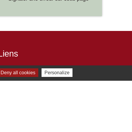
Liens
Développement durable
Deny all cookies
Personalize
Office de tourisme
ervice-public.fr
ECLA