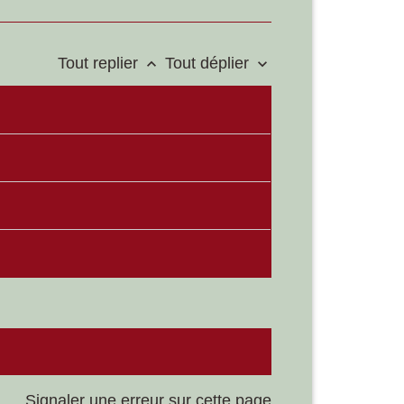
Tout replier
Tout déplier
keyboard_arrow_up
keyboard_arrow_down
Signaler une erreur sur cette page