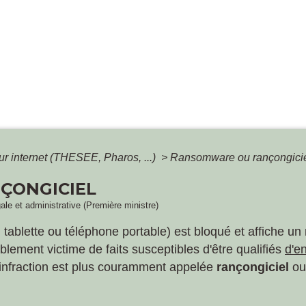
r internet (THESEE, Pharos, ...)
>
Ransomware ou rançongici
ÇONGICIEL
gale et administrative (Première ministre)
r, tablette ou téléphone portable) est bloqué et affiche 
lement victime de faits susceptibles d'être qualifiés
d'e
 infraction est plus couramment appelée
rançongiciel
o