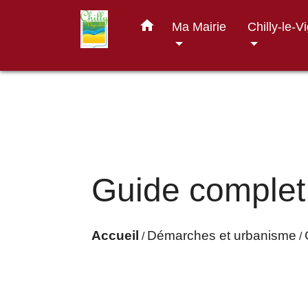
home
Ma Mairie
Chilly-le-V
Guide complet
Accueil
Démarches et urbanisme
/
/