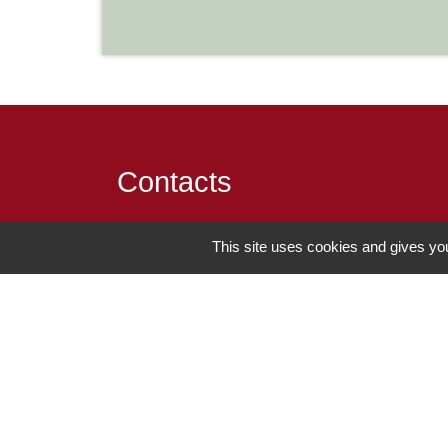
Contacts
Commune de Chilly-le-Vignoble
This site uses cookies and gives you
84 Rue des écoles
39570 Chilly-le-Vignoble - FRANCE
+33 3 84 43 04 58
Contact par formulaire
-
Mentions légales
Politique de confidentialité