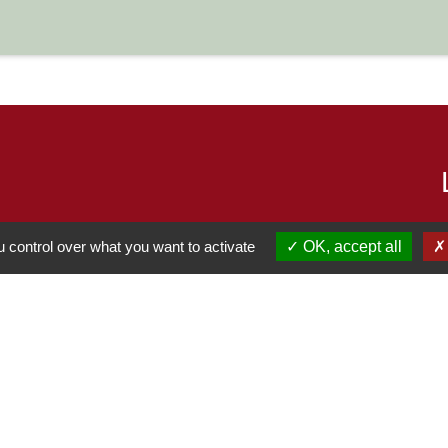
 control over what you want to activate
OK, accept all
S
-
-
-
Accessibilité
Plan du site
Gestion des cookies