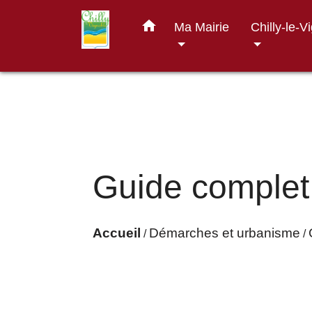
home
Ma Mairie
Chilly-le-V
Guide complet
Accueil
Démarches et urbanisme
/
/