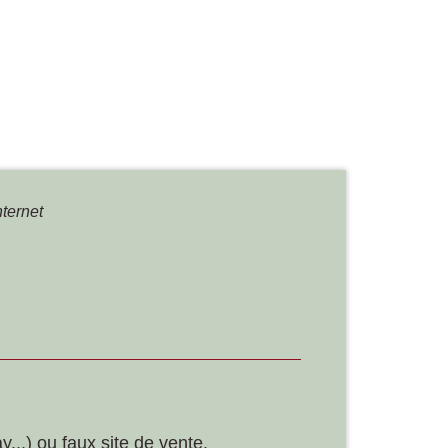
nternet
...) ou faux site de vente.