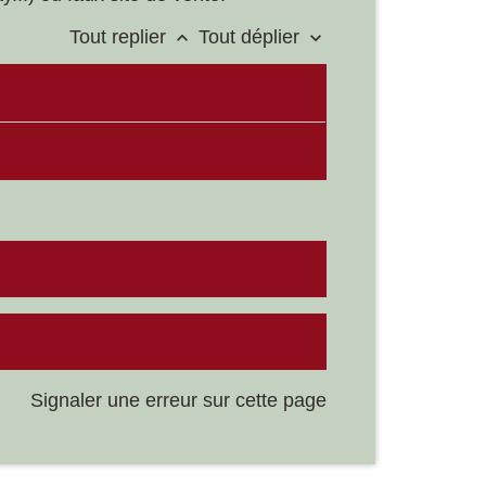
Tout replier
Tout déplier
keyboard_arrow_up
keyboard_arrow_down
Signaler une erreur sur cette page